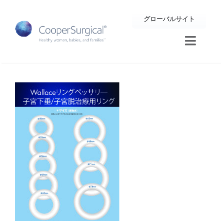
Skip
グローバルサイト
to
content
Toggle
Naviga
トレーニング
サポート
企業情報
お問合せ