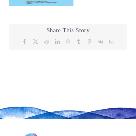
Share This Story
Facebook
X
Reddit
LinkedIn
WhatsApp
Tumblr
Pinterest
Vk
Email