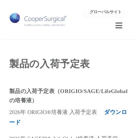
Skip
グローバルサイト
to
content
Toggle
Naviga
トレーニング
製品の入荷予定表
サポート
企業情報
製品の入荷予定表（ORIGIO/SAGE/LifeGlobal
お問合せ
の培養液）
2026年 ORIGIO®培養液 入荷予定表
ダウンロ
ード