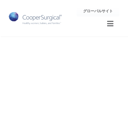
Skip
グローバルサイト
to
content
Toggle
Naviga
トレーニング
Mark Sedler MB ChB
サポート
MRCOG
企業情報
お問合せ