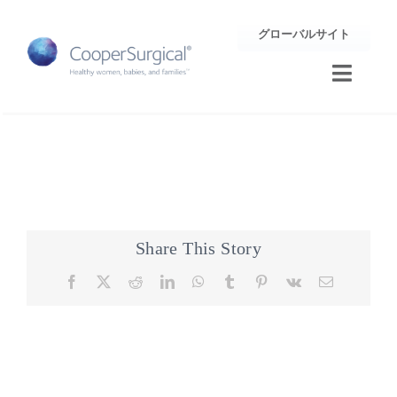
Skip
グローバルサイト
to
content
Toggle
Naviga
トレーニング
サポート
企業情報
Share This Story
Facebook
X
Reddit
LinkedIn
WhatsApp
Tumblr
Pinterest
Vk
Email
お問合せ