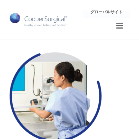
Skip
グローバルサイト
to
content
Toggle
Naviga
トレーニング
サポート
企業情報
お問合せ