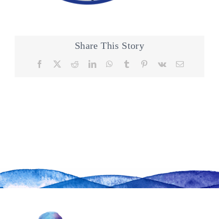
Share This Story
Facebook
X
Reddit
LinkedIn
WhatsApp
Tumblr
Pinterest
Vk
Email