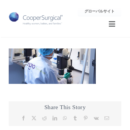
Skip
グローバルサイト
to
content
Toggle
Naviga
トレーニング
サポート
企業情報
お問合せ
Share This Story
Facebook
X
Reddit
LinkedIn
WhatsApp
Tumblr
Pinterest
Vk
Email