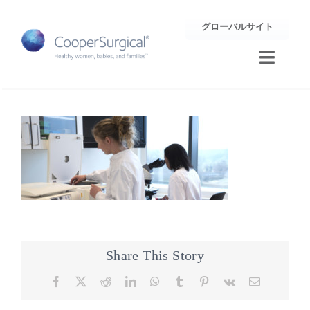
Skip
グローバルサイト
to
content
Toggle
Naviga
トレーニング
サポート
企業情報
お問合せ
Share This Story
Facebook
X
Reddit
LinkedIn
WhatsApp
Tumblr
Pinterest
Vk
Email