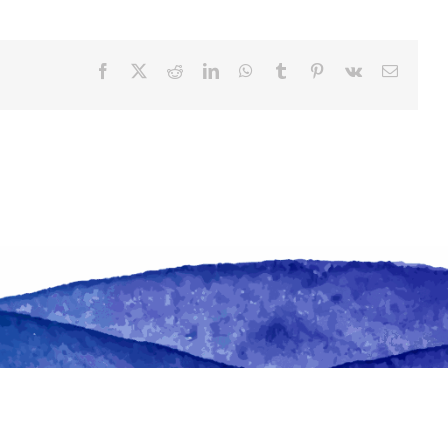
Facebook
X
Reddit
LinkedIn
WhatsApp
Tumblr
Pinterest
Vk
Email