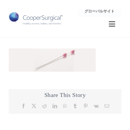
Skip
グローバルサイト
to
content
Toggle
Naviga
トレーニング
サポート
企業情報
お問合せ
Share This Story
Facebook
X
Reddit
LinkedIn
WhatsApp
Tumblr
Pinterest
Vk
Email