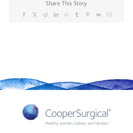
Share This Story
Facebook
X
Reddit
LinkedIn
WhatsApp
Tumblr
Pinterest
Vk
Email