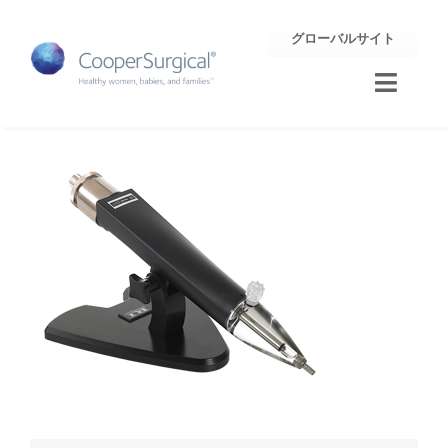
Skip
グローバルサイト
to
content
Toggle
Naviga
トレーニング
サポート
企業情報
お問合せ