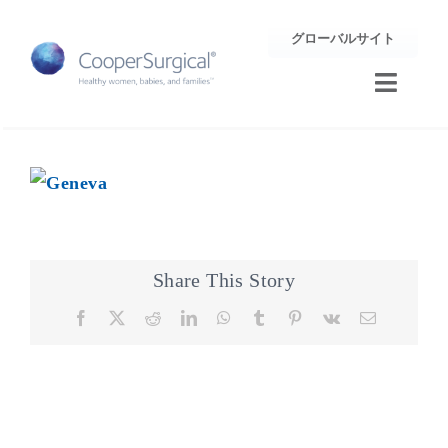
Skip
グローバルサイト
to
content
Toggle
Naviga
トレーニング
サポート
企業情報
Share This Story
Facebook
X
Reddit
LinkedIn
WhatsApp
Tumblr
Pinterest
Vk
Email
お問合せ