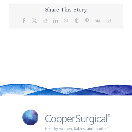
Share This Story
Facebook
X
Reddit
LinkedIn
WhatsApp
Tumblr
Pinterest
Vk
Email