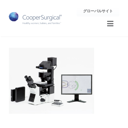
Skip
グローバルサイト
to
content
Toggle
Naviga
トレーニング
サポート
企業情報
お問合せ