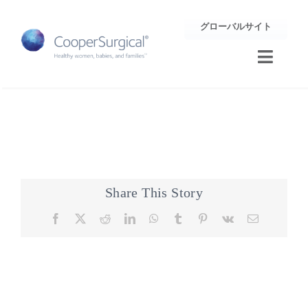
Skip
グローバルサイト
to
content
Toggle
Naviga
トレーニング
サポート
企業情報
Share This Story
Facebook
X
Reddit
LinkedIn
WhatsApp
Tumblr
Pinterest
Vk
Email
お問合せ