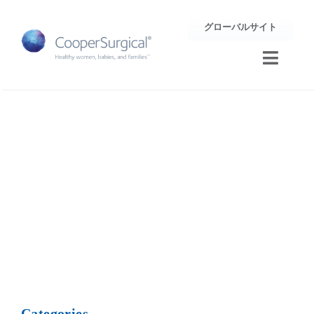
Skip
グローバルサイト
to
content
Toggle
Naviga
トレーニング
凍結保存
サポート
企業情報
お問合せ
Categories