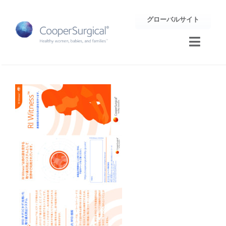
Skip
グローバルサイト
to
content
Toggle
Naviga
トレーニング
サポート
企業情報
お問合せ