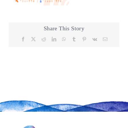
Share This Story
Facebook
X
Reddit
LinkedIn
WhatsApp
Tumblr
Pinterest
Vk
Email