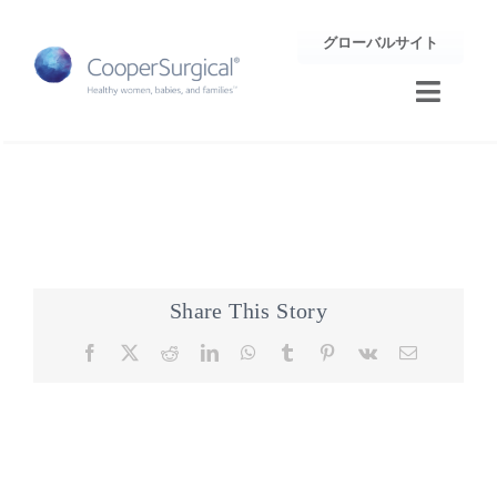
Skip
グローバルサイト
to
content
Toggle
Naviga
トレーニング
サポート
企業情報
Share This Story
Facebook
X
Reddit
LinkedIn
WhatsApp
Tumblr
Pinterest
Vk
Email
お問合せ