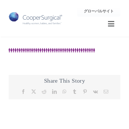
Skip
グローバルサイト
to
content
Toggle
Naviga
トレーニング
サポート
企業情報
Share This Story
Facebook
X
Reddit
LinkedIn
WhatsApp
Tumblr
Pinterest
Vk
Email
お問合せ