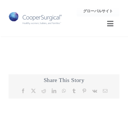
Skip
グローバルサイト
to
content
Toggle
Naviga
トレーニング
サポート
企業情報
Share This Story
Facebook
X
Reddit
LinkedIn
WhatsApp
Tumblr
Pinterest
Vk
Email
お問合せ