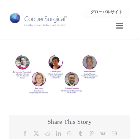
Skip
グローバルサイト
to
content
Toggle
Naviga
トレーニング
サポート
企業情報
お問合せ
Share This Story
Facebook
X
Reddit
LinkedIn
WhatsApp
Tumblr
Pinterest
Vk
Email