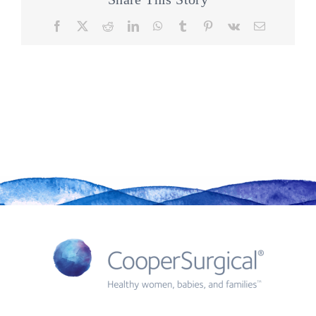
Facebook
X
Reddit
LinkedIn
WhatsApp
Tumblr
Pinterest
Vk
Email