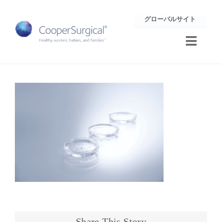
Skip
グローバルサイト
to
content
Toggle
Naviga
トレーニング
サポート
企業情報
お問合せ
Share This Story