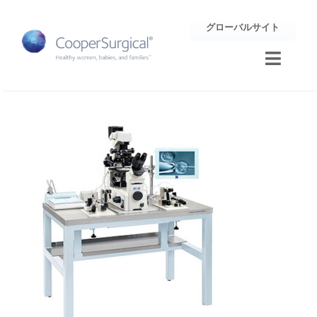
Skip
グローバルサイト
to
content
Toggle
Naviga
トレーニング
サポート
企業情報
お問合せ