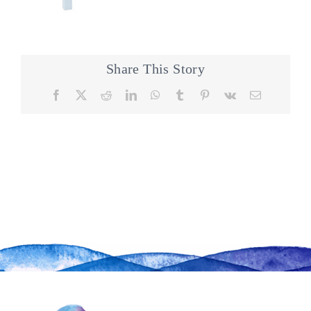
Share This Story
Facebook
X
Reddit
LinkedIn
WhatsApp
Tumblr
Pinterest
Vk
Email