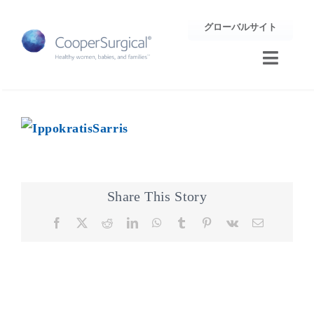
Skip
グローバルサイト
to
content
Toggle
Naviga
トレーニング
サポート
企業情報
Share This Story
Facebook
X
Reddit
LinkedIn
WhatsApp
Tumblr
Pinterest
Vk
Email
お問合せ