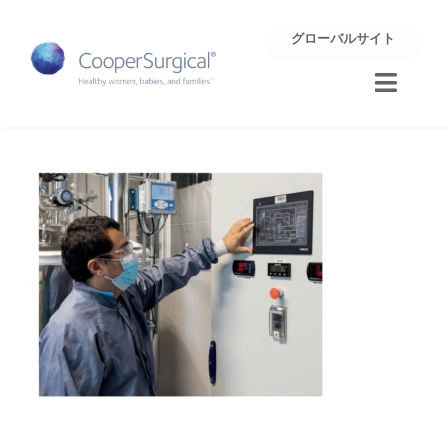
Skip
グローバルサイト
to
content
Toggle
Naviga
トレーニング
サポート
企業情報
お問合せ