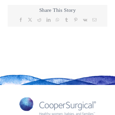
Share This Story
Facebook
X
Reddit
LinkedIn
WhatsApp
Tumblr
Pinterest
Vk
Email