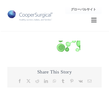
Skip
グローバルサイト
to
content
Toggle
Naviga
トレーニング
サポート
企業情報
Share This Story
お問合せ
Facebook
X
Reddit
LinkedIn
WhatsApp
Tumblr
Pinterest
Vk
Email