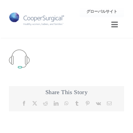
Skip
グローバルサイト
to
content
Toggle
Naviga
トレーニング
サポート
企業情報
Share This Story
お問合せ
Facebook
X
Reddit
LinkedIn
WhatsApp
Tumblr
Pinterest
Vk
Email