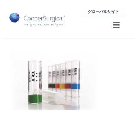
Skip
グローバルサイト
to
content
Toggle
Naviga
トレーニング
サポート
企業情報
お問合せ