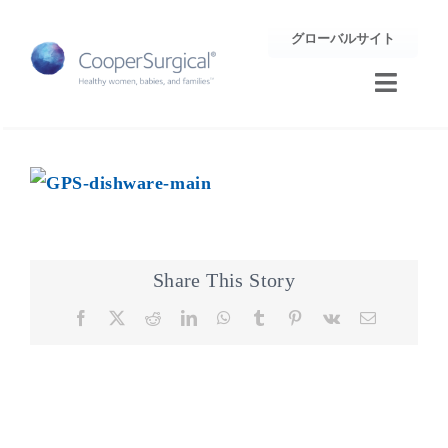
Skip
グローバルサイト
to
content
Toggle
Naviga
トレーニング
サポート
企業情報
Share This Story
Facebook
X
Reddit
LinkedIn
WhatsApp
Tumblr
Pinterest
Vk
Email
お問合せ