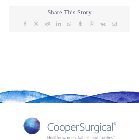
Share This Story
Facebook
X
Reddit
LinkedIn
WhatsApp
Tumblr
Pinterest
Vk
Email