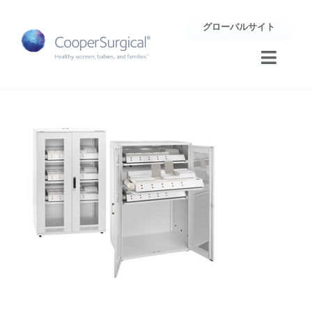
Skip
グローバルサイト
to
content
Toggle
Naviga
トレーニング
サポート
企業情報
お問合せ