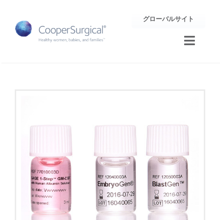
Skip
グローバルサイト
to
content
Toggle
Naviga
トレーニング
サポート
企業情報
お問合せ