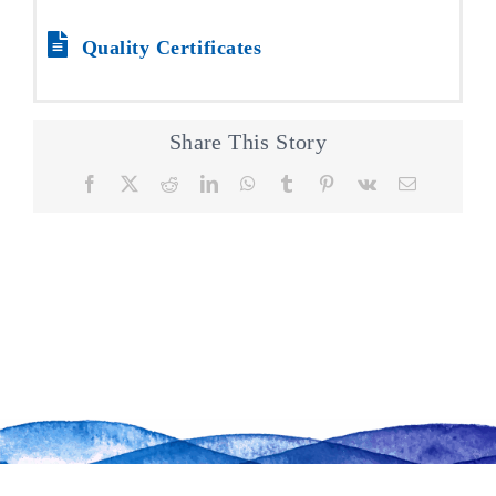
Quality Certificates
Share This Story
Facebook
X
Reddit
LinkedIn
WhatsApp
Tumblr
Pinterest
Vk
Email