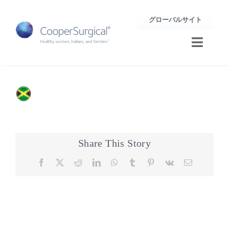
Skip
グローバルサイト
to
content
Toggle
Naviga
トレーニング
サポート
企業情報
Share This Story
Facebook
X
Reddit
LinkedIn
WhatsApp
Tumblr
Pinterest
Vk
Email
お問合せ