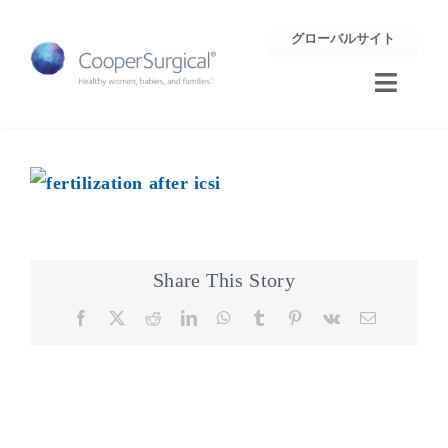
Skip
グローバルサイト
to
content
Toggle
Naviga
トレーニング
サポート
企業情報
Share This Story
Facebook
X
Reddit
LinkedIn
WhatsApp
Tumblr
Pinterest
Vk
Email
お問合せ