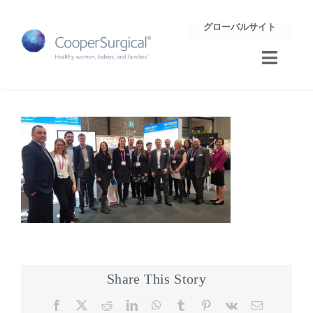
Skip
グローバルサイト
to
content
Toggle
Naviga
トレーニング
サポート
企業情報
お問合せ
Share This Story
Facebook
X
Reddit
LinkedIn
WhatsApp
Tumblr
Pinterest
Vk
Email