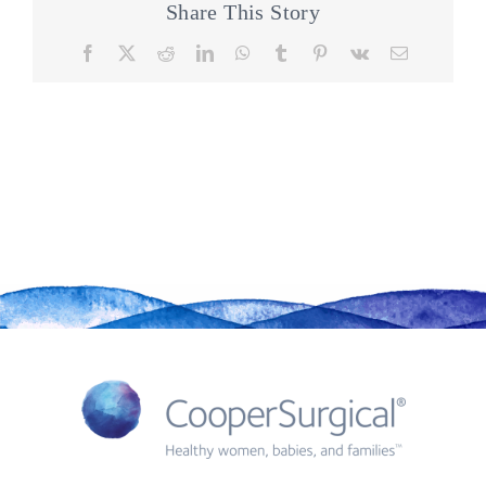
Share This Story
Facebook
X
Reddit
LinkedIn
WhatsApp
Tumblr
Pinterest
Vk
Email