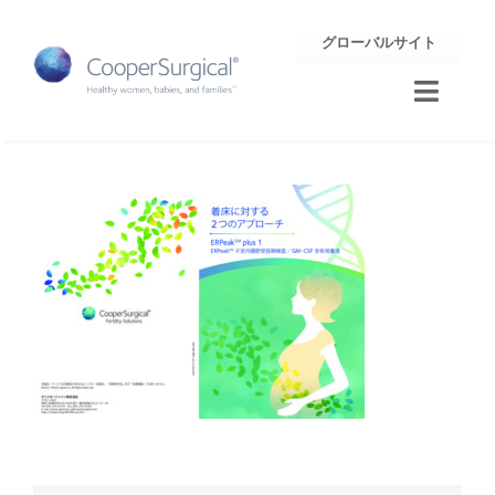
Skip
グローバルサイト
to
content
Toggle
Naviga
トレーニング
サポート
企業情報
お問合せ