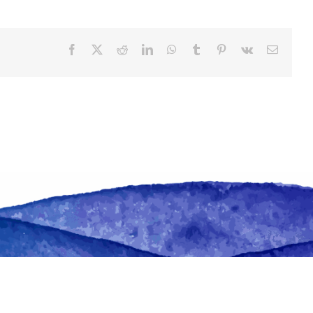
Facebook
X
Reddit
LinkedIn
WhatsApp
Tumblr
Pinterest
Vk
Email