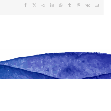
Facebook
X
Reddit
LinkedIn
WhatsApp
Tumblr
Pinterest
Vk
Email