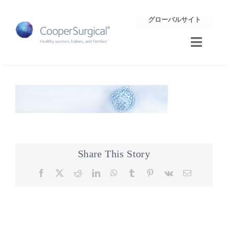
Skip
グローバルサイト
to
content
Toggle
Naviga
トレーニング
サポート
企業情報
Share This Story
お問合せ
Facebook
X
Reddit
LinkedIn
WhatsApp
Tumblr
Pinterest
Vk
Email