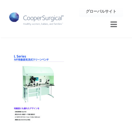
Skip
グローバルサイト
to
content
Toggle
Naviga
トレーニング
サポート
企業情報
お問合せ