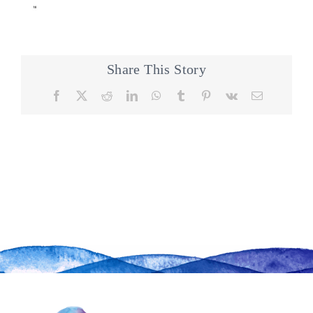
Share This Story
Facebook
X
Reddit
LinkedIn
WhatsApp
Tumblr
Pinterest
Vk
Email