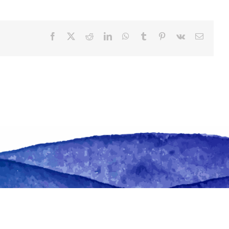
Facebook
X
Reddit
LinkedIn
WhatsApp
Tumblr
Pinterest
Vk
Email