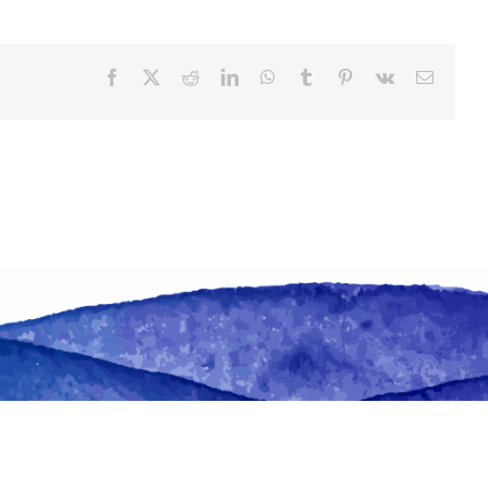
Facebook
X
Reddit
LinkedIn
WhatsApp
Tumblr
Pinterest
Vk
Email