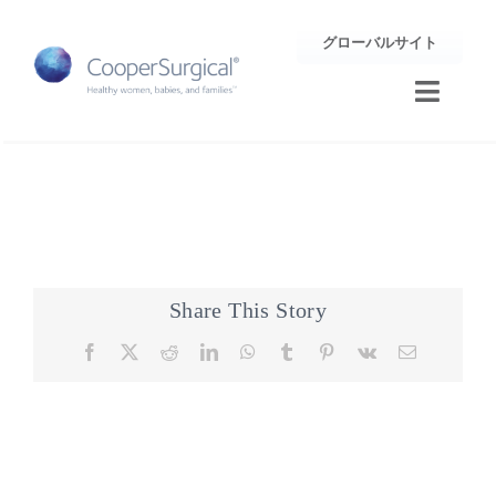
Skip
グローバルサイト
to
content
Toggle
Naviga
トレーニング
サポート
企業情報
Share This Story
Facebook
X
Reddit
LinkedIn
WhatsApp
Tumblr
Pinterest
Vk
Email
お問合せ