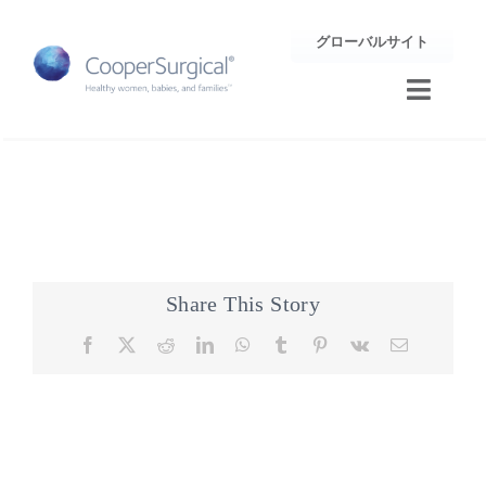
Skip
グローバルサイト
to
content
Toggle
Naviga
トレーニング
サポート
企業情報
Share This Story
Facebook
X
Reddit
LinkedIn
WhatsApp
Tumblr
Pinterest
Vk
Email
お問合せ