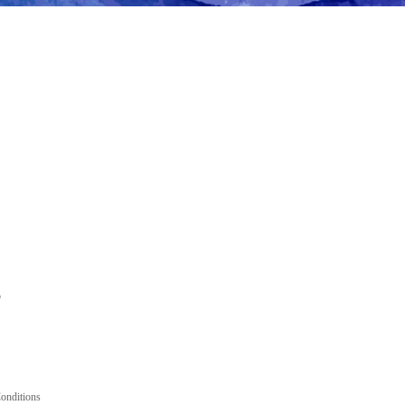
6
onditions