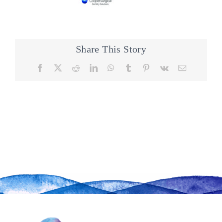
Share This Story
Facebook
X
Reddit
LinkedIn
WhatsApp
Tumblr
Pinterest
Vk
Email