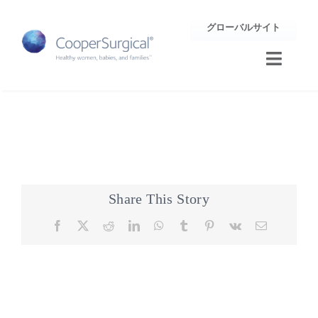
Skip
グローバルサイト
to
content
Toggle
Naviga
トレーニング
サポート
企業情報
Share This Story
Facebook
X
Reddit
LinkedIn
WhatsApp
Tumblr
Pinterest
Vk
Email
お問合せ