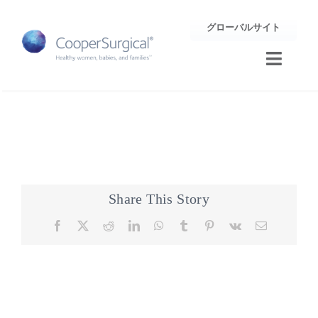
Skip
グローバルサイト
to
content
Toggle
Naviga
トレーニング
サポート
企業情報
Share This Story
Facebook
X
Reddit
LinkedIn
WhatsApp
Tumblr
Pinterest
Vk
Email
お問合せ