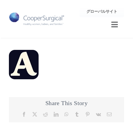
Skip
グローバルサイト
to
content
Toggle
Naviga
トレーニング
サポート
企業情報
お問合せ
Share This Story
Facebook
X
Reddit
LinkedIn
WhatsApp
Tumblr
Pinterest
Vk
Email