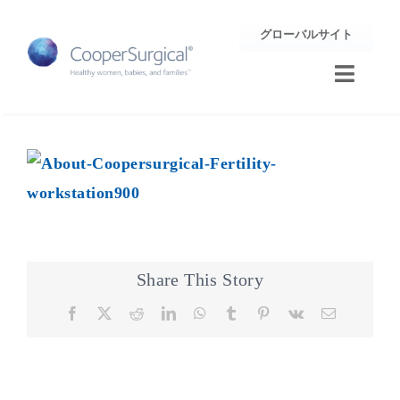
Skip
グローバルサイト
to
content
Toggle
Naviga
トレーニング
サポート
企業情報
Share This Story
お問合せ
Facebook
X
Reddit
LinkedIn
WhatsApp
Tumblr
Pinterest
Vk
Email