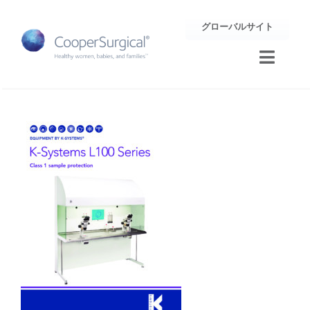
Skip
グローバルサイト
to
content
Toggle
Naviga
トレーニング
サポート
企業情報
お問合せ