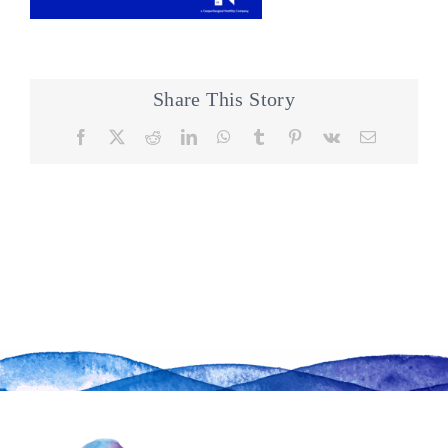
Share This Story
Facebook
X
Reddit
LinkedIn
WhatsApp
Tumblr
Pinterest
Vk
Email