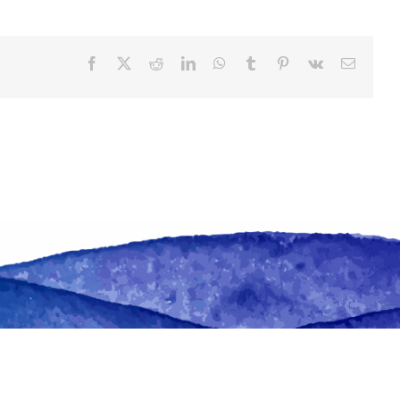
Facebook
X
Reddit
LinkedIn
WhatsApp
Tumblr
Pinterest
Vk
Email