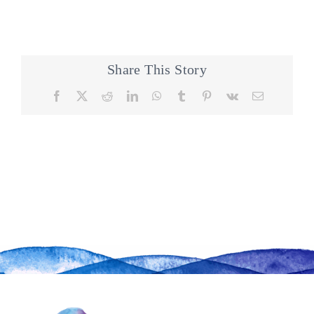
Share This Story
Facebook
X
Reddit
LinkedIn
WhatsApp
Tumblr
Pinterest
Vk
Email